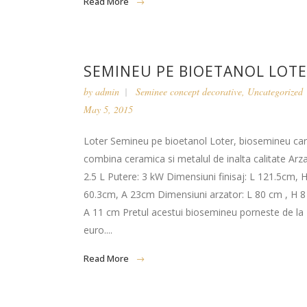
Read More
SEMINEU PE BIOETANOL LOT
by
admin
Seminee concept decorative
,
Uncategorized
May 5, 2015
Loter Semineu pe bioetanol Loter, biosemineu ca
combina ceramica si metalul de inalta calitate Arza
2.5 L Putere: 3 kW Dimensiuni finisaj: L 121.5cm, 
60.3cm, A 23cm Dimensiuni arzator: L 80 cm , H 8
A 11 cm Pretul acestui biosemineu porneste de la
euro....
Read More