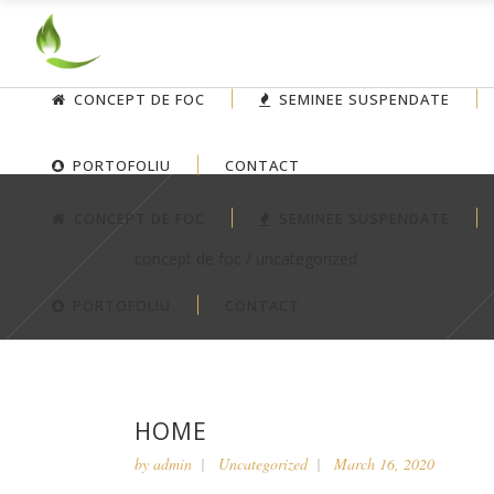
CONCEPT DE FOC
SEMINEE SUSPENDATE
PORTOFOLIU
CONTACT
CONCEPT DE FOC
SEMINEE SUSPENDATE
concept de foc
/
uncategorized
PORTOFOLIU
CONTACT
HOME
by
admin
Uncategorized
March 16, 2020