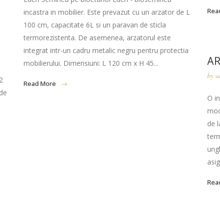
Rea
incastra in mobilier. Este prevazut cu un arzator de L
100 cm, capacitate 6L si un paravan de sticla
termorezistenta. De asemenea, arzatorul este
integrat intr-un cadru metalic negru pentru protectia
A
mobilierului. Dimensiuni: L 120 cm x H 45...
by
a
2
Read More
 de
O in
mod
de l
ter
ungh
asig
Rea