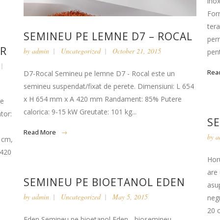
ino
For
ter
SEMINEU PE LEMNE D7 – ROCAL
per
ER
by
admin
Uncategorized
October 21, 2015
pent
Rea
D7-Rocal Semineu pe lemne D7 - Rocal este un
semineu suspendat/fixat de perete. Dimensiuni: L 654
x H 654 mm x A 420 mm Randament: 85% Putere
re
calorica: 9-15 kW Greutate: 101 kg...
tor:
S
H
Read More
by
a
 cm,
 420
Hor
are
SEMINEU PE BIOETANOL EDEN
asu
by
admin
Uncategorized
May 5, 2015
neg
20 
Eden Semineu pe bioetanol Eden - biosemineu