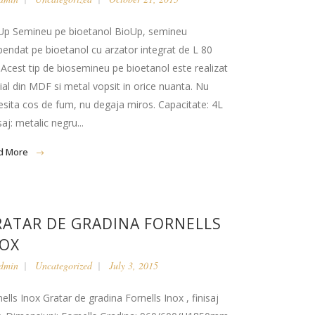
Up Semineu pe bioetanol BioUp, semineu
pendat pe bioetanol cu arzator integrat de L 80
Acest tip de biosemineu pe bioetanol este realizat
ial din MDF si metal vopsit in orice nuanta. Nu
esita cos de fum, nu degaja miros. Capacitate: 4L
saj: metalic negru...
d More
RATAR DE GRADINA FORNELLS
NOX
dmin
Uncategorized
July 3, 2015
ells Inox Gratar de gradina Fornells Inox , finisaj