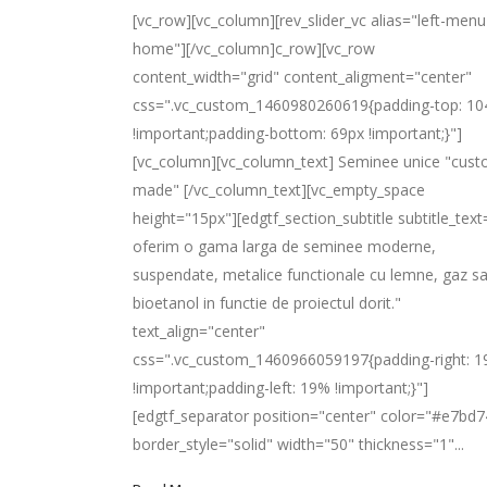
[vc_row][vc_column][rev_slider_vc alias="left-menu
home"][/vc_column]c_row][vc_row
content_width="grid" content_aligment="center"
css=".vc_custom_1460980260619{padding-top: 10
!important;padding-bottom: 69px !important;}"]
[vc_column][vc_column_text] Seminee unice "cus
made" [/vc_column_text][vc_empty_space
height="15px"][edgtf_section_subtitle subtitle_tex
oferim o gama larga de seminee moderne,
suspendate, metalice functionale cu lemne, gaz s
bioetanol in functie de proiectul dorit."
text_align="center"
css=".vc_custom_1460966059197{padding-right: 
!important;padding-left: 19% !important;}"]
[edgtf_separator position="center" color="#e7bd7
border_style="solid" width="50" thickness="1"...