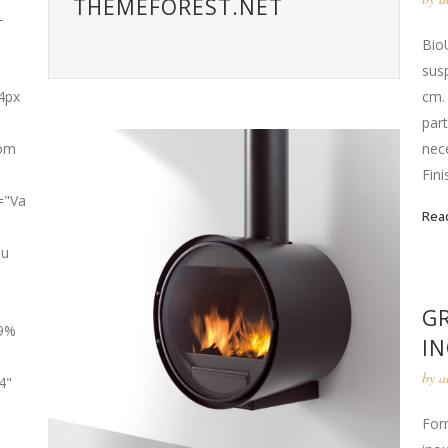
THEMEFOREST.NET
-
Bio
sus
4px
cm. 
part
tom
nec
Fini
t="Va
Rea
au
G
19%
I
by
a
4"
Forn