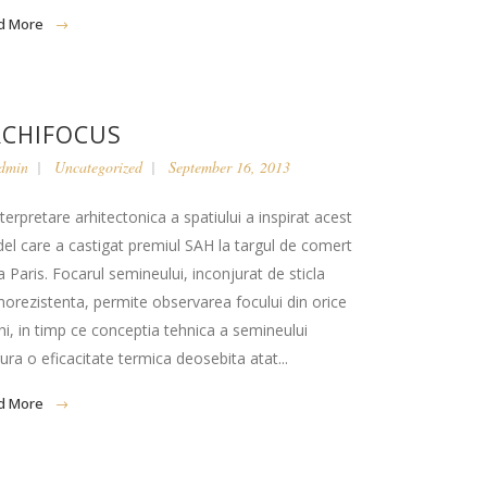
d More
RCHIFOCUS
dmin
Uncategorized
September 16, 2013
terpretare arhitectonica a spatiului a inspirat acest
el care a castigat premiul SAH la targul de comert
a Paris. Focarul semineului, inconjurat de sticla
morezistenta, permite observarea focului din orice
i, in timp ce conceptia tehnica a semineului
ura o eficacitate termica deosebita atat...
d More