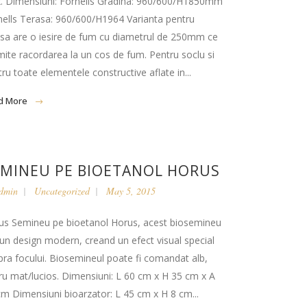
x. Dimensiuni: Fornells Gradina: 960/600/H1850mm
nells Terasa: 960/600/H1964 Varianta pentru
asa are o iesire de fum cu diametrul de 250mm ce
mite racordarea la un cos de fum. Pentru soclu si
ru toate elementele constructive aflate in...
d More
EMINEU PE BIOETANOL HORUS
dmin
Uncategorized
May 5, 2015
us Semineu pe bioetanol Horus, acest biosemineu
 un design modern, creand un efect visual special
pra focului. Biosemineul poate fi comandat alb,
ru mat/lucios. Dimensiuni: L 60 cm x H 35 cm x A
cm Dimensiuni bioarzator: L 45 cm x H 8 cm...