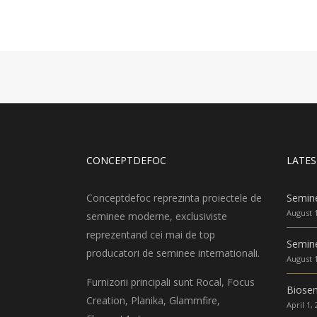
CONCEPTDEFOC
LATES
Conceptdefoc reprezinta proiectele de
Semin
August 1
seminee moderne, exclusiviste
reprezentand cei mai de top
Semine
producatori de seminee internationali.
August 1
Furnizorii principali sunt Rocal, Focus
Biose
Creation, Planika, Glammfire,
April 1,