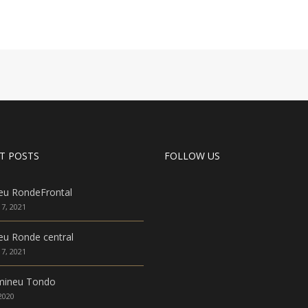
T POSTS
FOLLOW US
eu RondeFrontal
7, 2021
u Ronde central
7, 2021
mineu Tondo
 2020