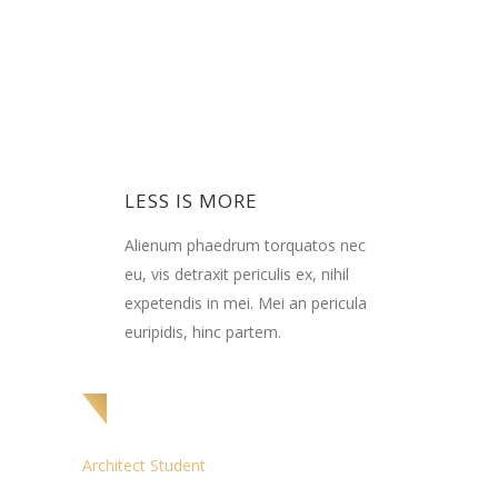
RE
THINK CREATIVE
m torquatos nec
Alienum phaedrum torquatos nec
riculis ex, nihil
eu, vis detraxit periculis ex, nihil
i. Mei an pericula
expetendis in mei. Mei an pericula
artem.
euripidis, hinc partem.
Jake Scott
Architect Student