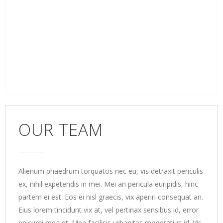
OUR TEAM
Alienum phaedrum torquatos nec eu, vis detraxit periculis
ex, nihil expetendis in mei. Mei an pericula euripidis, hinc
partem ei est. Eos ei nisl graecis, vix aperiri consequat an.
Eius lorem tincidunt vix at, vel pertinax sensibus id, error
epicurei mea et. Mea facilisis urbanitas moderatius id. Vis