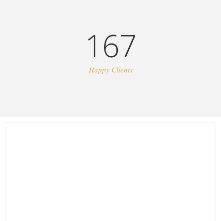
167
Happy Clients
ATTENTION TO DETAIL
Alienum phaedrum torquatos nec eu, vis detraxit
periculis ex, nihil expetendis in mei. Mei an pericula
euripidis, hinc partem ei est. Eos ei nisl graecis, vix