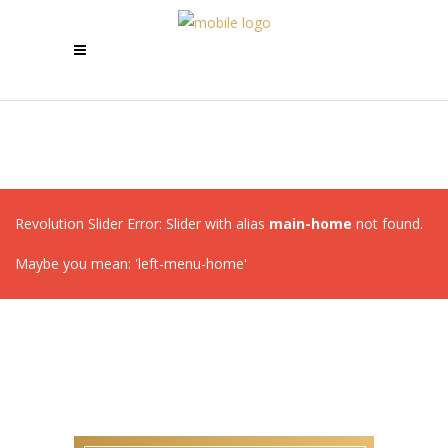
Revolution Slider Error: Slider with alias
main-home
not found.
Maybe you mean: 'left-menu-home'